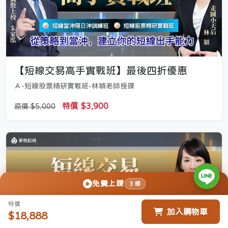
【短線交易高手實戰班】最後四折優惠
Ａ-短線股票精研實戰班-林穎老師授課
特價 $3,900
原價 $5,000
免費上課
3 部
特價
加入購物車
$18,888