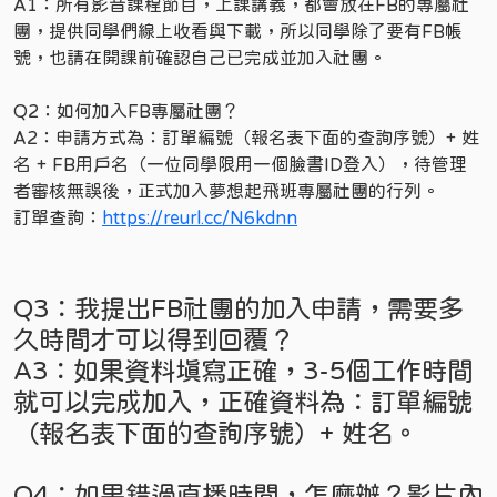
A1：所有影音課程節目，上課講義，都會放在FB的專屬社
團，提供同學們線上收看與下載，所以同學除了要有FB帳
號，也請在開課前確認自己已完成並加入社團。
Q2：如何加入FB專屬社團？
A2：申請方式為：訂單編號（報名表下面的查詢序號）+ 姓
名 + FB用戶名（一位同學限用一個臉書ID登入），待管理
者審核無誤後，正式加入夢想起飛班專屬社團的行列。
訂單查詢：
https://reurl.cc/N6kdnn
Q3：我提出FB社團的加入申請，需要多
久時間才可以得到回覆？
A3：如果資料填寫正確，3-5個工作時間
就可以完成加入，正確資料為：訂單編號
（報名表下面的查詢序號）+ 姓名。
Q4：如果錯過直播時間，怎麼辦？影片內