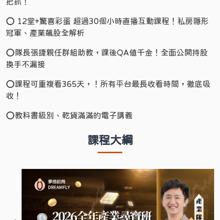
把抓！
⭕️ 12堂+驚喜彩蛋 超過30個小時直播互動課程！私房隱形
冠軍、產業飆股全解析
⭕️隊長張捷親任群組助教，課後QA值千金！全面公開持股
換手不漏接
⭕️課程可重複看365天，！所有平台最長收看時間，徹底吸
收！
⭕️教科書級別、乾貨滿滿的電子講義
課程大綱