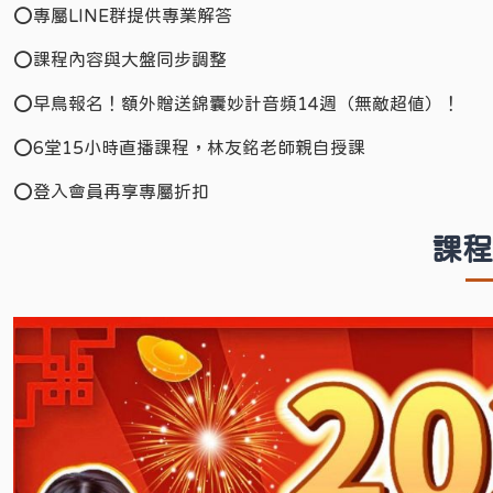
⭕️專屬LINE群提供專業解答
⭕️課程內容與大盤同步調整
⭕️早鳥報名！額外贈送錦囊妙計音頻14週（無敵超值）！
⭕️6堂15小時直播課程，林友銘老師親自授課
⭕️登入會員再享專屬折扣
課程