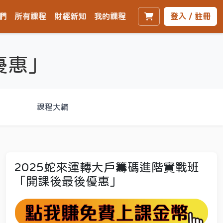
們
所有課程
財經新知
我的課程
登入 / 註冊
優惠」
課程大綱
2025蛇來運轉大戶籌碼進階實戰班
「開課後最後優惠」