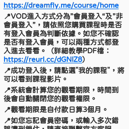
https://dreamfly.me/course/home
📍
VOD
進入方式分為”會員登入“及”非
會員登入”，請依照您購買課程時是否
有登入會員為判斷依據。如您不確認
是否有登入會員，可以兩種方式都登
入進去看看。（詳細教學
PDF
檔：
https://reurl.cc/dGNlZ8
）
📍
成功登入後，請點選
"
我的課程
"
，將
可以看到課程影片。
📍
系統會計算您的觀看期限，時間到
後會自動關閉您的觀看權限。
📍
觀看期限是自付款日算
3
個月。
📍
如您忘記會員密碼，或輸入多次錯