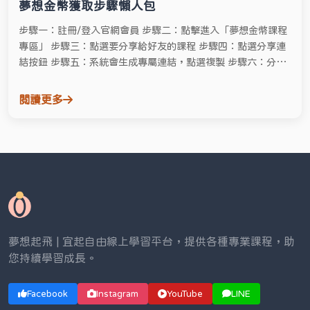
夢想金幣獲取步驟懶人包
步驟一：註冊/登入官網會員 步驟二：點擊進入「夢想金幣課程
專區」 步驟三：點選要分享給好友的課程 步驟四：點選分享連
結按鈕 步驟五：系統會生成專屬連結，點選複製 步驟六：分享
連結給好友 步驟七：好有購買成功，並在開課後無退費 步驟
八：夢想金幣到手！
閱讀更多
夢想起飛 | 宜起自由線上學習平台，提供各種專業課程，助
您持續學習成長。
Facebook
Instagram
YouTube
LINE